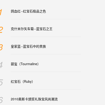
1
鸽血红--红宝石极品之色
2
克什米尔矢车菊--蓝宝石之王
3
皇家蓝--蓝宝石中的贵族
4
碧玺（Tourmaline）
5
红宝石（Ruby）
6
2010奥斯卡颁奖礼珠宝风尚潮流