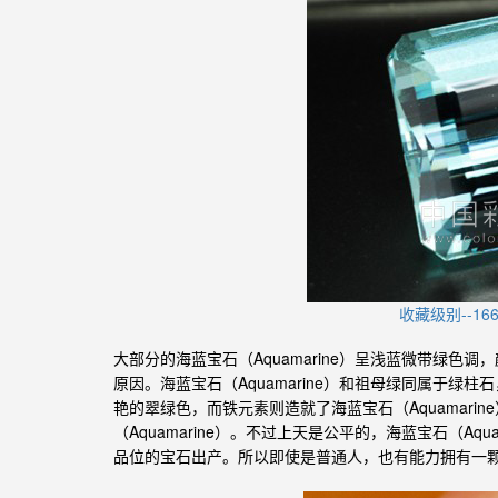
收藏级别--1
大部分的
石（Aquamarine）呈浅蓝微带绿
海蓝宝
原因。
石（Aquamarine）和祖母绿同属于
海蓝宝
艳的翠绿色，而铁元素则造就了
石（Aquama
海蓝宝
（Aquamarine）。不过上天是公平的，
石（
Aq
海蓝宝
品位的宝石出产。所以即使是普通人，也有能力拥有一