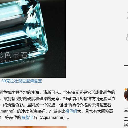
66.69克拉壮观巨型海蓝宝
色调，颜色如度假圣地的浅海，清新可人。含有铁元素是它形成此颜色的
绿柱石，都拥有良好的硬度和璀璨的光泽，祖母绿因含有铬或钒元素呈浓
rine）的清雅色彩。虽同属一个家族，但祖母绿的价格高于
石
海蓝宝
三
uamarine）的净度普遍较好，产量亦比
祖母绿
大，且常有大颗粒高
颗上等
品位的
石（
Aquamarine）。
海蓝宝
三
届