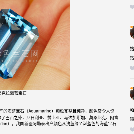
钻
钻
.25克拉海蓝宝石
帕
所产的
石（Aquamarine）颗粒完整且纯净，颜色常令人惊
海蓝宝
除了巴西之外，尼
日利亚、赞比亚、马达加斯加、莫桑比克、阿富
限
arine），我国新疆阿勒泰出产颜色从浅蓝绿至湛蓝色的海蓝宝石