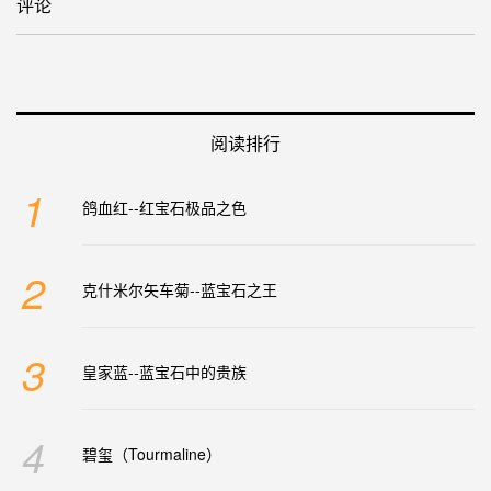
评论
阅读排行
1
鸽血红--红宝石极品之色
2
克什米尔矢车菊--蓝宝石之王
3
皇家蓝--蓝宝石中的贵族
4
碧玺（Tourmaline）