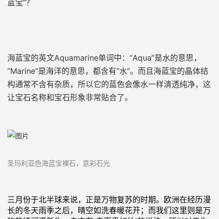
蓝宝”？
海蓝宝的英文Aquamarine单词中：“Aqua”是水的意思，
“Marine”是海洋的意思，都含有“水”。而且海蓝宝的晶体结
构通常不含有杂质，所以它的蓝色会像水一样
清透纯净
，这
让宝石名称和宝石形象非常贴合了。
圣玛利亚色
海蓝宝裸石，意彩石光
三月份于北半球来说，正是万物复苏的时期。
欧洲在经历漫
长的冬天雨季之后，
晴空如洗
春暖花开
；而
我们这里则是万