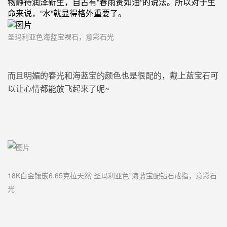
物静待润泽新生，
自古
有
“春雨贵如油”的说法。
所以
对于生
命来说，
“水”就显得格外重要了
。
圣玛利亚色海蓝宝裸石，意彩石光
而且明媚的春光和海蓝宝的颜色也是很配的，戴上蓝宝石可
以让心情都能放飞起来了呢~
18K
白
金镶嵌
6.65克
拉
天然“圣玛利亚色”海蓝宝配钻石
戒指
，
意彩石
光