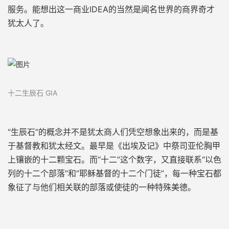
服务。
能想出这一商业IDEA的当然是闻名世界的商界奇才
犹太人了。
十二生辰石 GIA
“生辰石”的概念并不是犹太商人们凭空想象出来的，而是基
于基督教和犹太经文。最早是《出埃及记》中祭司亚伦胸甲
上镶嵌的十二颗宝石。而“十二”这个数字，又直接联系“
以色
列的十二个部落
”
和“耶稣基督的十二个门徒
”
，
每一种宝石都
象征了与他们相关联的部落或
使徒
的一种特殊美德。