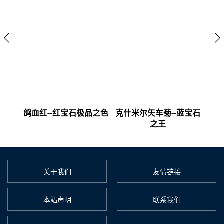
的贵族
鸽血红--红宝石极品之色
克什米尔矢车菊--蓝宝石
皇家
之王
关于我们
友情链接
本站声明
联系我们