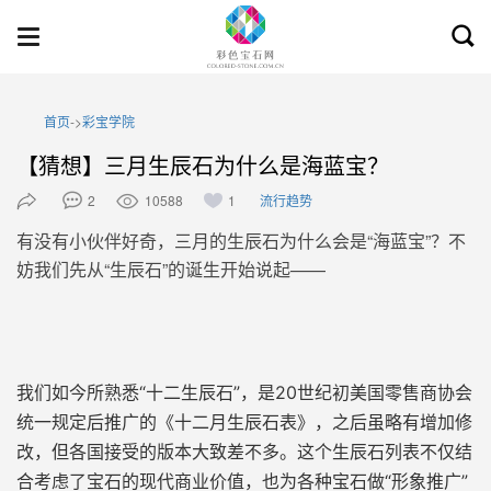
Toggl
Toggle
searc
navigation
首页
->
彩宝学院
【猜想】三月生辰石为什么是海蓝宝？
2
10588
1
流行趋势
有没有小伙伴好奇，三月的生辰石为什么会是“海蓝宝
”
？
不
妨我们先从“生辰石”的诞生开始说起——
我们如今所熟悉“十二生辰石
”
，是20世纪初
美国零售商协会
统一规定后
推广的《
十二月生辰石表
》，
之后虽略有增加修
改，但各国接受的版本大致差不多。
这个生辰石列表不仅
结
合
考虑了
宝石的现代商业价值，也为
各种宝石做“形象推广”