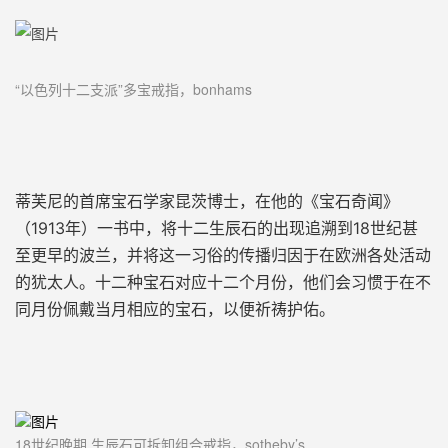
“以色列十二支派”多宝戒指，bonhams
蒂芙尼的首席宝石学家昆茨
博士，
在他的《宝石奇闻》
（1913年）一书中，
将十二生辰石的出现追溯到
18世纪甚
至更早的波兰
，
并将这一习俗的传播归因于在欧洲各处活动
的
犹太人。十二种宝石对应十二个月份，
他们会习惯于在不
同月份佩戴当月相应的宝石，以便祈祷
护佑
。
18世纪晚期
生辰石可拆卸组合戒指，sotheby’s