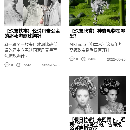
【珠宝轶事】说说丹麦公主
【珠宝欣赏】神奇动物在哪
的那枚海螺珠胸针
里？
聊一聊另一枚来自欧洲比较低
Mikimoto（御本木）这两年的
调的君主立宪制国家丹麦皇室
高级珠宝系列简直开挂！
海螺珠胸针~
0
8436
2022-08-26
0
7848
2022-09-08
【假日特辑】来回顾下，近
现代宝石/珠宝的广告海报
的发展和变化