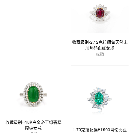
收藏级别-2.12克拉缅甸天然未
加热鸽血红女戒
戒指
收藏级别--18K白金帝王绿翡翠
配钻女戒
1.70克拉配镶PT900哥伦比亚