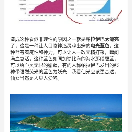
造成这种看似非理性的原因之一就是
帕拉伊巴太漂亮
了
，这是一种让人目眩神迷灵魂出窍的
电光蓝色
，这
种蓝有着魔性和神力，可以让人一改无精打采，瞬间
满血复活，这种蓝色如同加勒比海的海水那般碧蓝，
可以给心灵无限的慰藉，有的人称帕拉伊巴发出的那
种带强烈荧光的蓝色为妖光，我看仙光应该更合适，
仙女当然是人见人爱咯。