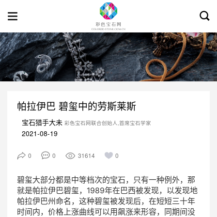
Toggl
Toggle
searc
navigation
帕拉伊巴 碧玺中的劳斯莱斯
宝石猎手大未
彩色宝石网联合创始人,首席宝石学家
2021-08-19
0
0
31614
0
碧玺大部分都是中等档次的宝石，只有一种例外，那
就是帕拉伊巴碧玺，1989年在巴西被发现，以发现地
帕拉伊巴州命名，这种碧玺被发现后，在短短三十年
时间内，价格上涨曲线可以用飙涨来形容，同期间没