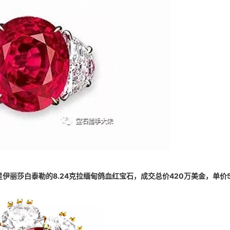
伊丽莎白泰勒的8.24克拉缅甸鸽血红宝石，成交总价420万美金，单价5