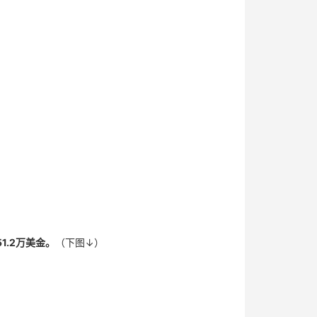
1.2万美金。
（下图↓）