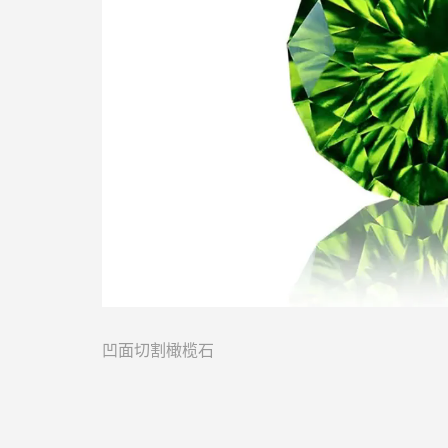
凹面切割
橄榄石