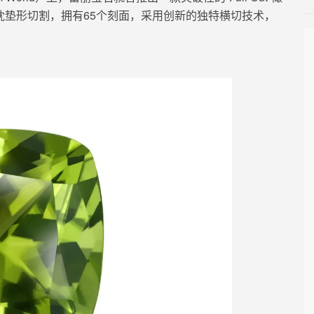
统的枕垫形切割，拥有65个刻面，
采用
创新的
独特横切技术，