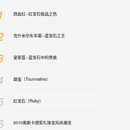
1
鸽血红--红宝石极品之色
2
克什米尔矢车菊--蓝宝石之王
3
皇家蓝--蓝宝石中的贵族
4
碧玺（Tourmaline）
5
红宝石（Ruby）
6
2010奥斯卡颁奖礼珠宝风尚潮流