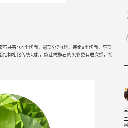
宝石
共有101个切面，冠部分为4组，每组9个切面，亭部
面结构
相比传统切割，能
让橄榄石的火彩更有层次感，视
三
三
届