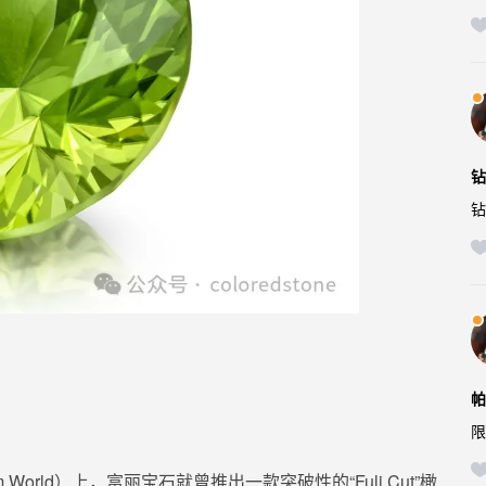
钻
钻
帕
限
Gem World）上，富丽宝石就曾推出一款突破性的
“Fuli Cut”
橄