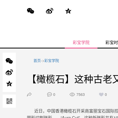
彩宝学院
彩宝时
首页
->
彩宝学院
【橄榄石】这种古老
0
7563
0
近日，
中国香港橄榄石开采商
富丽宝石国际
圆形切割琢形——“Aura Cut
”
，这种新琢形共有1