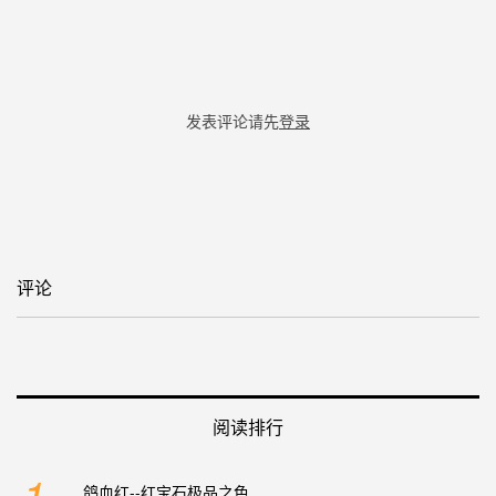
发表评论请先
登录
评论
阅读排行
1
鸽血红--红宝石极品之色