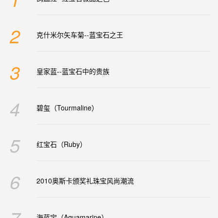
2
克什米尔矢车菊--蓝宝石之王
3
皇家蓝--蓝宝石中的贵族
4
碧玺（Tourmaline）
5
红宝石（Ruby）
6
2010奥斯卡颁奖礼珠宝风尚潮流
7
海蓝宝（Aquamarine）