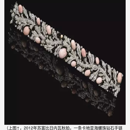
（上图↑，2012年苏富比日内瓦秋拍，一条卡地亚海螺珠钻石手链