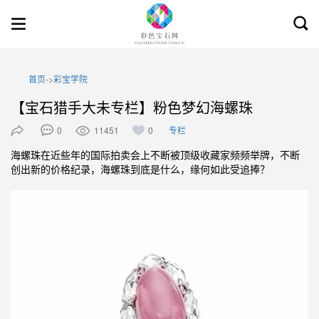
Toggl
Toggle
searc
navigation
首页
->
彩宝学院
【宝石猎手大未专栏】粉色梦幻海螺珠
0
11451
0
专栏
海螺珠在近些年的国际拍卖会上不断被顶级收藏家频频举牌，不断
创出新的价格纪录，海螺珠到底是什么，缘何如此受追捧？