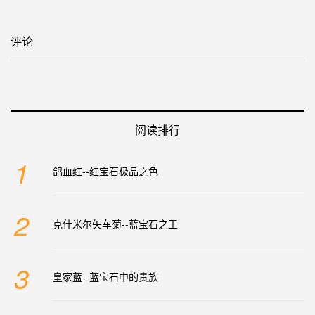
评论
阅读排行
1
鸽血红--红宝石极品之色
2
克什米尔矢车菊--蓝宝石之王
3
皇家蓝--蓝宝石中的贵族