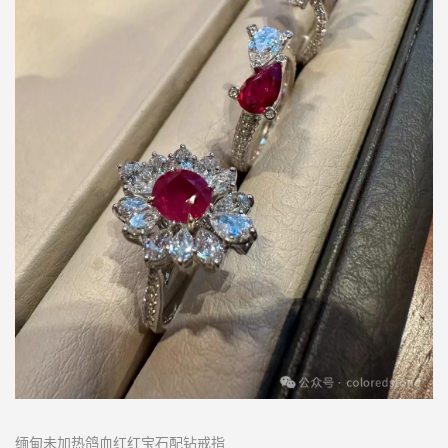
缅甸未加热鸽血红红宝石配钻戒指