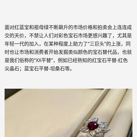
面对
红蓝宝和祖母绿
不断飙升的市场价格和拍卖会上连连成
交的天价，不禁让人们对彩色宝石市场更感兴趣了，尤其是
年轻一代的加入，
在某种程度上助力了
“三巨头”的
上涨，同
时也让
市场和消费者开始
发掘
类似颜色的宝石
替代品，也就
是我们俗称的“XX平替”，例如已经熟知的红宝石平替-红色
尖晶石；蓝宝石平替-坦桑石等。