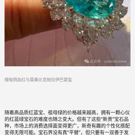
缅甸鸽血红与莫桑比克帕拉伊巴碧玺
随着高品质红蓝宝、祖母绿的价格
越来越高
，拥有一颗心仪
的红蓝绿
宝石的难度也随之变大。但有了这些“新贵
”宝石品
种，市场上的消费选择面变得更广，
新奇有趣的
个性化搭配
变得无限可能。宝石界没有真“平替”，但只要有一双善于发