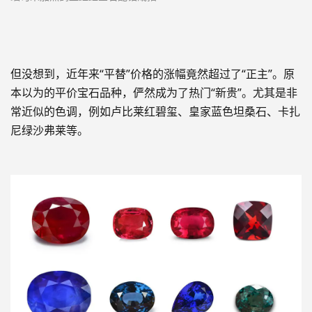
但没想到，近年来“平替”价格的涨幅竟然超过了“正主
”。原
本
以为的平价宝石品种，俨然
成为了热门“新贵
”
。尤其是非
常近似的色调，例如卢比莱红碧玺、皇家蓝色坦桑石、卡扎
尼绿沙弗莱等。