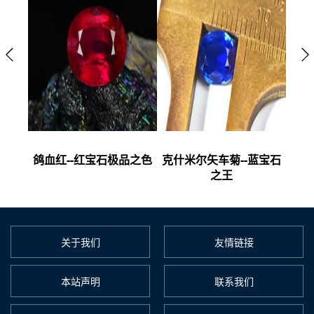
的贵族
鸽血红--红宝石极品之色
克什米尔矢车菊--蓝宝石
皇家
之王
关于我们
友情链接
本站声明
联系我们