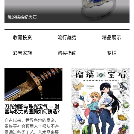
我的结婚纪念石
收藏投资
流行趋势
精品展示
彩宝家族
购买指南
专栏
刀光剑影与珠光宝气 --- 财
富与权力的图腾如何铸造？
自古以来，世界各地的皇帝、
贵族等社会顶层人士都从不吝
啬通过各类工艺、艺术品来展