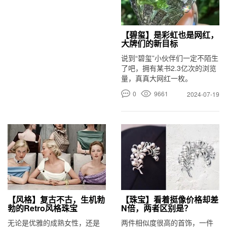
【碧玺】是彩虹也是网红，
大牌们的新目标
说到“碧玺”小伙伴们一定不陌生
了吧，拥有某书2.3亿次的浏览
量，真真大网红一枚。
0
9661
2024-07-19
【风格】复古不古，生机勃
【珠宝】看着挺像价格却差
勃的Retro风格珠宝
N倍，两者区别是？
无论是优雅的成熟女性，还是
两件相似度很高的首饰，一件