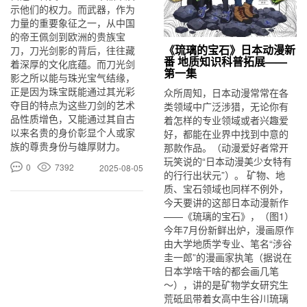
示他们的权力。而武器，作为
力量的重要象征之一，从中国
的帝王佩剑到欧洲的贵族宝
《琉璃的宝石》日本动漫新
刀，刀光剑影的背后，往往藏
番 地质知识科普拓展——
着深厚的文化底蕴。而刀光剑
第一集
影之所以能与珠光宝气结缘，
正是因为珠宝既能通过其光彩
众所周知，日本动漫常常在各
夺目的特点为这些刀剑的艺术
类领域中广泛涉猎，无论你有
品性质增色，又能通过其自古
着怎样的专业领域或者兴趣爱
以来名贵的身价彰显个人或家
好，都能在业界中找到中意的
族的尊贵身份与雄厚财力。
那款作品。（动漫爱好者常开
玩笑说的“日本动漫美少女特有
0
7392
2025-08-05
的行行出状元”）。 矿物、地
质、宝石领域也同样不例外，
今天要讲的这部日本动漫新作
——《琉璃的宝石》，（图1）
今年7月份新鲜出炉，漫画原作
由大学地质学专业、笔名“涉谷
圭一郎”的漫画家执笔（据说在
日本学啥干啥的都会画几笔
～），讲的是矿物学女研究生
荒砥凪带着女高中生谷川琉璃