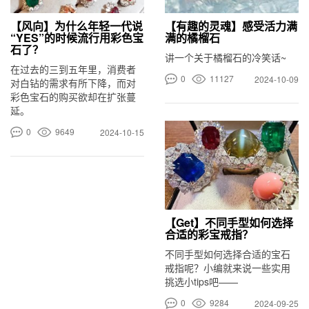
【风向】为什么年轻一代说
【有趣的灵魂】感受活力满
“YES”的时候流行用彩色宝
满的橘榴石
石了？
讲一个关于橘榴石的冷笑话~
在过去的三到五年里，消费者
0
11127
2024-10-09
对白钻的需求有所下降，而对
彩色宝石的购买欲却在扩张蔓
延。
0
9649
2024-10-15
【Get】不同手型如何选择
合适的彩宝戒指？
不同手型如何选择合适的宝石
戒指呢？小编就来说一些实用
挑选小tips吧——
0
9284
2024-09-25