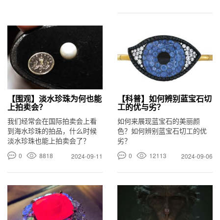
【围观】淡水珍珠为何也能
【科普】如何辨别蓝宝石切
上拍卖会？
工的优与劣？
我们经常会在国际拍卖会上看
如何来展现蓝宝石的美丽颜
到海水珍珠的拍品，什么时候
色？如何辨别蓝宝石切工的优
淡水珍珠也能上拍卖会了？
劣？
0
8818
0
12113
2024-09-11
2024-09-06