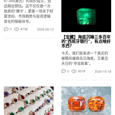
57,000美元）的高价成交，远
远超出预估。这不仅仅是一次
拍卖的“爆冷”，更是一场关于财
富流向、市场趋势与投资逻辑
变化的隐秘信号。
0
8736
2025-06-13
【宝藏】海底沉睡三多百年
的“西班牙银行”，有点啥好
东西？
今天，我们就来讲一个真实的
被飓风摧毁击沉海底，又重见
天日的“寻宝故事”。
0
9578
2024-10-18