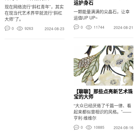
运护身石
现在网络流行“斜杠青年”，其实
一颗能量满满的尖晶石，让幸
在现当代艺术界早就流行“斜杠
运值UP UP~
大师”了。
0
11744
2024-08-21
0
9263
2024-08-23
【聊聊】那些点亮新艺术珠
宝的大师
“大众已经厌倦了千篇一律、看
起来都似曾相识的风格。”——
亨利·维维尔
0
10885
2024-08-16