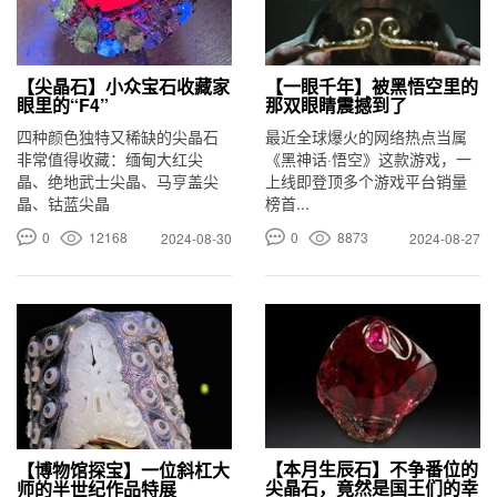
【尖晶石】小众宝石收藏家
【一眼千年】被黑悟空里的
眼里的“F4”
那双眼睛震撼到了
四种颜色独特又稀缺的尖晶石
最近全球爆火的网络热点当属
非常值得收藏：缅甸大红尖
《黑神话·悟空》这款游戏，一
晶、绝地武士尖晶、马亨盖尖
上线即登顶多个游戏平台销量
晶、钴蓝尖晶
榜首...
0
12168
0
8873
2024-08-30
2024-08-27
【本月生辰石】不争番位的
【博物馆探宝】一位斜杠大
尖晶石，竟然是国王们的幸
师的半世纪作品特展