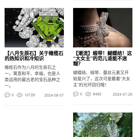
【八月生辰石】关于橄榄石
【潮流】缎带！蝴蝶结！这
的热知识和冷知识
“大女主”的范儿谁能不迷
糊？
橄榄石作为八月的生辰石之
蝴蝶结、缎带、蕾丝元素又开
一，寓意和平、幸福，也是人
始复兴了，这次可是戴着“大女
类运用的最古老的宝石品种之
主”的光环回归哦！
一。
0
8482
2024-07-26
0
10726
2024-08-07