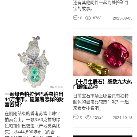
还有其他同伴一起到处挖矿寻
宝的故事。
0
8788
2025-08-05
【十月生辰石】细数九大热
门碧玺品种
一颗绿色帕拉伊巴碧玺拍出
目前宝石市场上哪些具有独特
44万港币，隐藏着怎样的财
颜色的碧玺比较热门呢？一起
富密码？
来看看排名吧_
在刚刚结束的香港苏富比珠宝
0
12924
2024-10-18
拍卖会上，一颗3.63克拉的绿
色帕拉伊巴碧玺（产地莫桑比
克）以444,500港币（约合