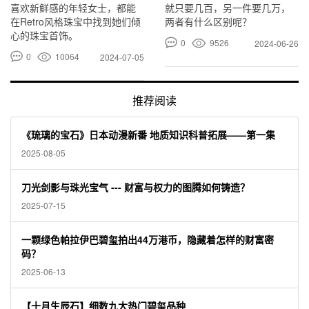
喜欢新鲜感的年轻女士，都能
就只要几百，另一件要几万，
在Retro风格珠宝中找到她们倾
两者有什么区别呢？
心的珠宝首饰。
0
9526
2024-06-26
0
10064
2024-07-05
推荐阅读
《琉璃的宝石》日本动漫新番 地质知识科普拓展——第一集
2025-08-05
刀光剑影与珠光宝气 --- 财富与权力的图腾如何铸造？
2025-07-15
一颗绿色帕拉伊巴碧玺拍出44万港币，隐藏着怎样的财富密
码？
2025-06-13
【十月生辰石】细数九大热门碧玺品种